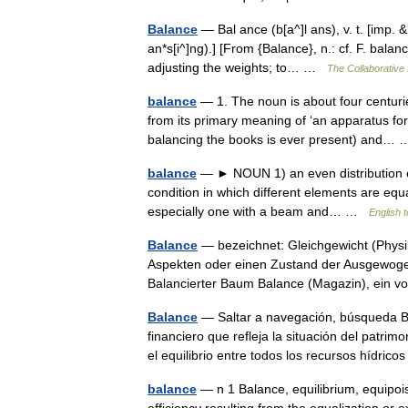
Balance
— Bal ance (b[a^]l ans), v. t. [imp. & 
an*s[i^]ng).] [From {Balance}, n.: cf. F. balan
adjusting the weights; to… …
The Collaborative 
balance
— 1. The noun is about four centurie
from its primary meaning of ‘an apparatus for
balancing the books is ever present) and
balance
— ► NOUN 1) an even distribution of w
condition in which different elements are equa
especially one with a beam and… …
English 
Balance
— bezeichnet: Gleichgewicht (Physi
Aspekten oder einen Zustand der Ausgewogen
Balancierter Baum Balance (Magazin), ein
Balance
— Saltar a navegación, búsqueda Bal
financiero que refleja la situación del patr
el equilibrio entre todos los recursos hídri
balance
— n 1 Balance, equilibrium, equipois