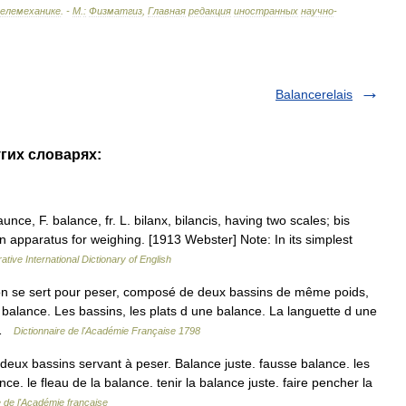
елемеханике
. -
М
.
:
Физматгиз
,
Главная
редакция
иностранных
научно
-
Balancerelais
угих словарях:
nce, F. balance, fr. L. bilanx, bilancis, having two scales; bis
 An apparatus for weighing. [1913 Webster] Note: In its simplest
ative International Dictionary of English
n se sert pour peser, composé de deux bassins de même poids,
balance. Les bassins, les plats d une balance. La languette d une
… …
Dictionnaire de l'Académie Française 1798
eux bassins servant à peser. Balance juste. fausse balance. les
ce. le fleau de la balance. tenir la balance juste. faire pencher la
e de l'Académie française