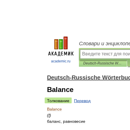
Словари и энциклоп
academic.ru
Deutsch-Russische Wörterbuch der Automatisierung und Fernsteuerung
Deutsch-Russische Wörterbuc
Balance
Толкование
Перевод
Balance
(
f
)
баланс
,
равновесие