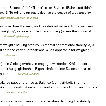
p. p. {Balanced} (b[a^]l anst); p. pr. & vb. n. {Balancing} (b[a^]l
cer.] 1. To bring to an equipoise, as the scales of a balance by
International Dictionary of English
s older than the verb, and has derived several figurative uses
 weighing’, as for example in accounting (where the notion of
… …
Modern English usage
eight ensuring stability. 2) mental or emotional stability. 3) a
l or in the correct proportions. 4) an apparatus for weighing,
terms dictionary
k), ein Gleichgewicht von entgegenwirkenden Kräften oder
heit Ausgeglichenheit Eigenschaften einer Datenstruktur; siehe
 von der… …
Deutsch Wikipedia
ance puede referirse a: Balance (contabilidad), informe
imonio de una entidad en un momento determinado. Balance hídrico,
cos …
Wikipedia Español
e, poise, tension are comparable when denoting the stability or