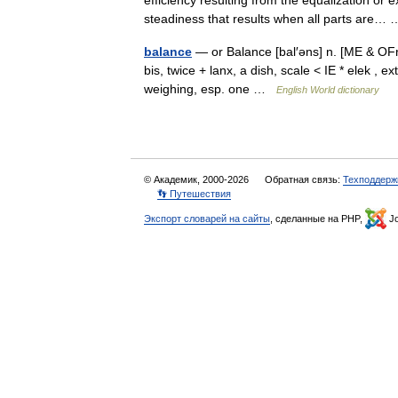
efficiency resulting from the equalization or
steadiness that results when all parts are
balance
— or Balance [bal′əns] n. [ME & OFr, 
bis, twice + lanx, a dish, scale < IE * elek ,
weighing, esp. one …
English World dictionary
© Академик, 2000-2026
Обратная связь:
Техподдерж
👣 Путешествия
Экспорт словарей на сайты
, сделанные на PHP,
Jo