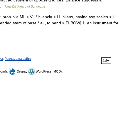
 exact adjustment of opposing forces. Balance suggests a
… …
New Dictionary of Synonyms
prob. via ML < VL * bilancia < LL bilanx, having two scales < L
 extended stem of base * el , to bend > ELBOW] 1. an instrument for
ка
,
Реклама на сайте
18+
omla,
Drupal,
WordPress, MODx.