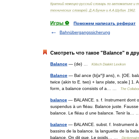
Краткий
немецко
-
русский
словарь
по
автоматике
и
т
технических
словарей
.
Д
.
А
.
Бунин
и
А
.
А
.
Шубин
.
1962
.
Игры ⚽
Поможем написать реферат
Bahnübergangssicherung
Смотреть что такое "Balance" в др
Balance
— (de) …
Kölsch Dialekt Lexikon
Balance
— Bal ance (b[a^]l ans), n. [OE. balau
twice (akin to E. two) + lanx plate, scale.] 1.
form, a balance consists of a… …
The Collabor
balance
— BALANCE. s. f. Instrument dont o
suspendus à un fléau. Balance juste. Fausse 
balance. Le fléau d une balance. Tenir la
balance
— BALANCE. subst. f. Instrument à d
bassins de la balance. la languette de la balan
balance. On dit que, Le poids… …
Dictionnair